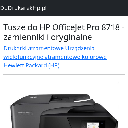
DoDrukarekHp.pl
Tusze do HP OfficeJet Pro 8718 -
zamienniki i oryginalne
Drukarki atramentowe Urządzenia
wielofunkcyjne atramentowe kolorowe
Hewlett Packard (HP)