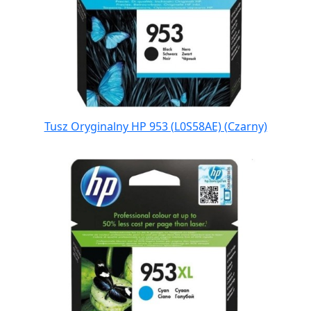
Tusz Oryginalny HP 953 (L0S58AE) (Czarny)