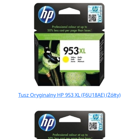
Tusz Oryginalny HP 953 XL (F6U18AE) (Żółty)