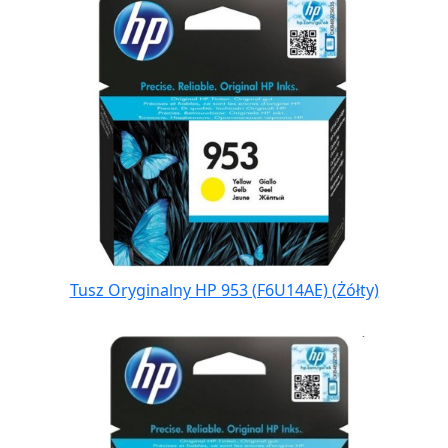
Tusz Oryginalny HP 953 (F6U14AE) (Żółty)