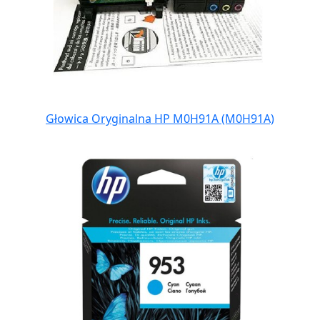
Głowica Oryginalna HP M0H91A (M0H91A)