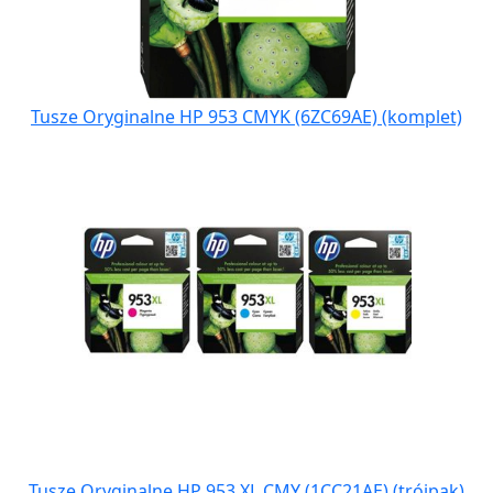
Tusze Oryginalne HP 953 CMYK (6ZC69AE) (komplet)
Tusze Oryginalne HP 953 XL CMY (1CC21AE) (trójpak)