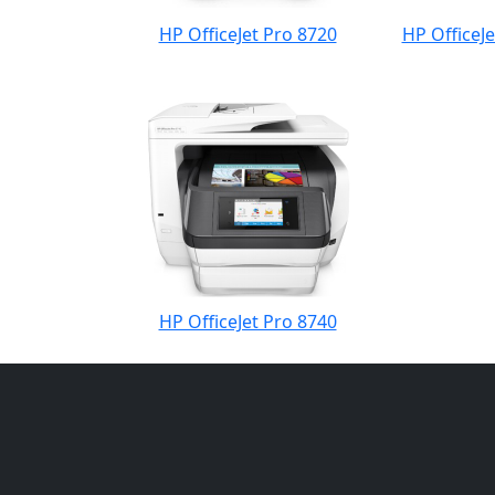
HP OfficeJet Pro 8720
HP OfficeJe
HP OfficeJet Pro 8740