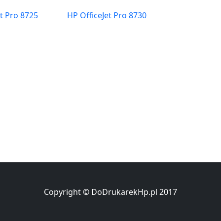
t Pro 8725
HP OfficeJet Pro 8730
Copyright © DoDrukarekHp.pl 2017