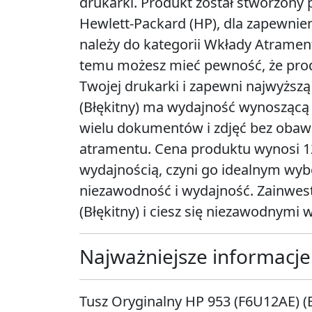
drukarki. Produkt został stworzon
Hewlett-Packard (HP), dla zapewnie
należy do kategorii Wkłady Atrament
temu możesz mieć pewność, że pro
Twojej drukarki i zapewni najwyższ
(Błękitny) ma wydajność wynoszącą
wielu dokumentów i zdjęć bez obaw
atramentu. Cena produktu wynosi 127
wydajnością, czyni go idealnym wyb
niezawodność i wydajność. Zainwest
(Błękitny) i ciesz się niezawodnymi 
Najważniejsze informacje
Tusz Oryginalny HP 953 (F6U12AE) (B