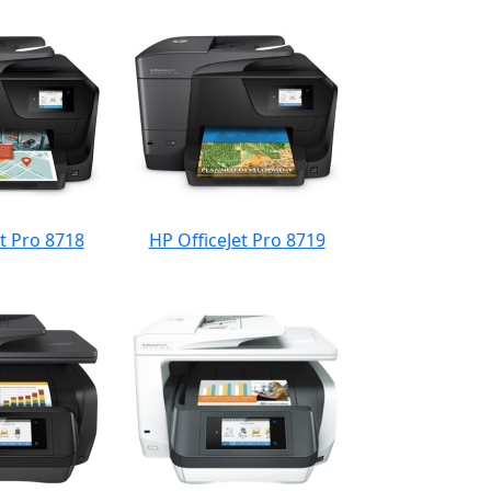
t Pro 8718
HP OfficeJet Pro 8719