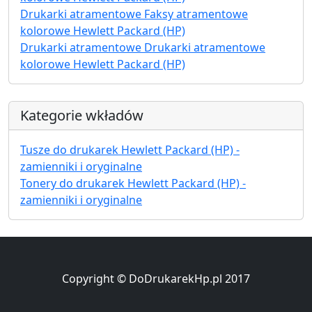
Drukarki atramentowe Faksy atramentowe
kolorowe Hewlett Packard (HP)
Drukarki atramentowe Drukarki atramentowe
kolorowe Hewlett Packard (HP)
Kategorie wkładów
Tusze do drukarek Hewlett Packard (HP) -
zamienniki i oryginalne
Tonery do drukarek Hewlett Packard (HP) -
zamienniki i oryginalne
Copyright © DoDrukarekHp.pl 2017