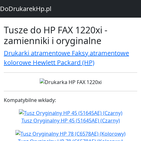
DoDrukarekHp.pl
Tusze do HP FAX 1220xi -
zamienniki i oryginalne
Drukarki atramentowe Faksy atramentowe
kolorowe Hewlett Packard (HP)
Kompatybilne wkłady:
Tusz Oryginalny HP 45 (51645AE) (Czarny)