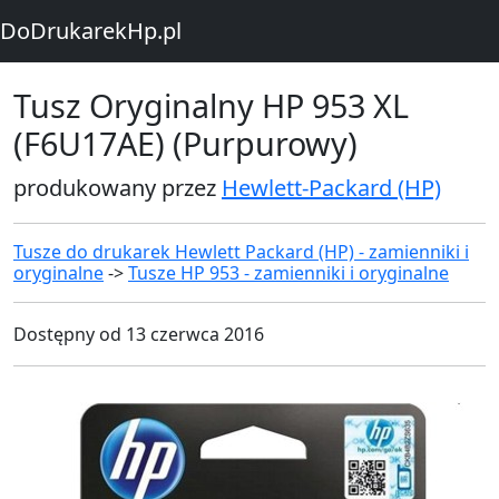
DoDrukarekHp.pl
Tusz Oryginalny HP 953 XL
(F6U17AE) (Purpurowy)
produkowany przez
Hewlett-Packard (HP)
Tusze do drukarek Hewlett Packard (HP) - zamienniki i
oryginalne
->
Tusze HP 953 - zamienniki i oryginalne
Dostępny od 13 czerwca 2016