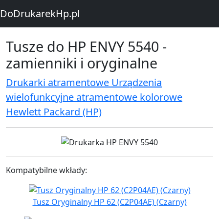
DoDrukarekHp.pl
Tusze do HP ENVY 5540 -
zamienniki i oryginalne
Drukarki atramentowe Urządzenia
wielofunkcyjne atramentowe kolorowe
Hewlett Packard (HP)
Kompatybilne wkłady:
Tusz Oryginalny HP 62 (C2P04AE) (Czarny)