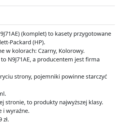
N9J71AE) (komplet) to kasety przygotowane
ett-Packard (HP).
e w kolorach: Czarny, Kolorowy.
to N9J71AE, a producentem jest firma
ryciu strony, pojemniki powinne starczyć
ml.
 stronie, to produkty najwyższej klasy.
 i wyraźne.
 zł.