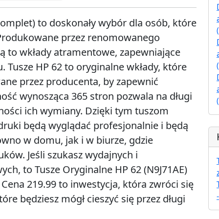
komplet) to doskonały wybór dla osób, które
ć. Produkowane przez renomowanego
są to wkłady atramentowe, zapewniające
. Tusze HP 62 to oryginalne wkłady, które
wane przez producenta, by zapewnić
ość wynosząca 365 stron pozwala na długi
zności ich wymiany. Dzięki tym tuszom
ruki będą wyglądać profesjonalnie i będą
wno w domu, jak i w biurze, gdzie
ów. Jeśli szukasz wydajnych i
h, to Tusze Oryginalne HP 62 (N9J71AE)
ena 219.99 to inwestycja, która zwróci się
re będziesz mógł cieszyć się przez długi