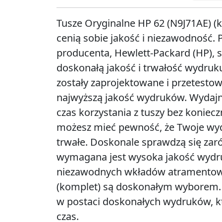
Tusze Oryginalne HP 62 (N9J71AE) (
cenią sobie jakość i niezawodnoś
producenta, Hewlett-Packard (HP), 
doskonałą jakość i trwałość wydruku
zostały zaprojektowane i przetesto
najwyższą jakość wydruków. Wydajn
czas korzystania z tuszy bez koniec
możesz mieć pewność, że Twoje wyd
trwałe. Doskonale sprawdzą się zaró
wymagana jest wysoka jakość wydruk
niezawodnych wkładów atramentowyc
(komplet) są doskonałym wyborem. C
w postaci doskonałych wydruków, któ
czas.