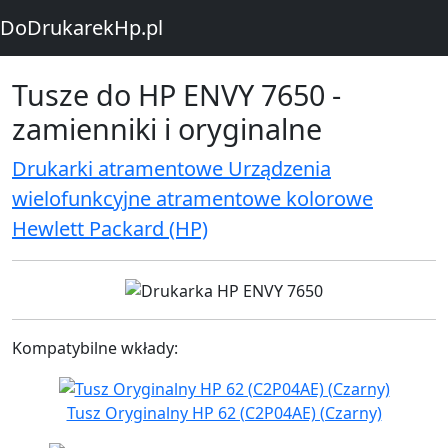
DoDrukarekHp.pl
Tusze do HP ENVY 7650 -
zamienniki i oryginalne
Drukarki atramentowe Urządzenia
wielofunkcyjne atramentowe kolorowe
Hewlett Packard (HP)
Kompatybilne wkłady:
Tusz Oryginalny HP 62 (C2P04AE) (Czarny)