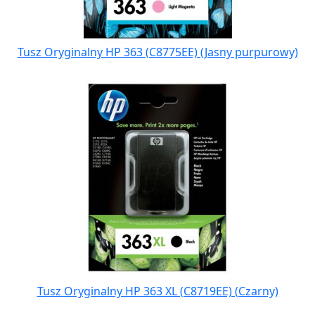
Tusz Oryginalny HP 363 (C8775EE) (Jasny purpurowy)
Tusz Oryginalny HP 363 XL (C8719EE) (Czarny)