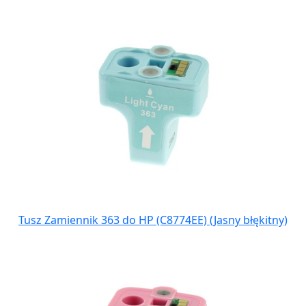
Tusz Zamiennik 363 do HP (C8774EE) (Jasny błękitny)