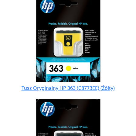
Tusz Oryginalny HP 363 (C8773EE) (Żółty)