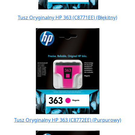
Tusz Oryginalny HP 363 (C8771EE) (Błękitny)
Tusz Oryginalny HP 363 (C8772EE) (Purpurowy)