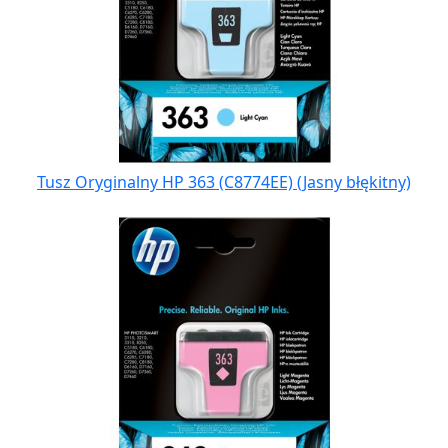
Tusz Oryginalny HP 363 (C8774EE) (Jasny błękitny)