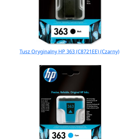
Tusz Oryginalny HP 363 (C8721EE) (Czarny)