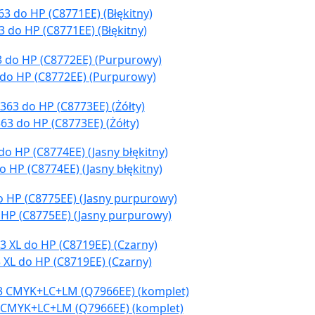
 do HP (C8771EE) (Błękitny)
 do HP (C8772EE) (Purpurowy)
63 do HP (C8773EE) (Żółty)
 HP (C8774EE) (Jasny błękitny)
 HP (C8775EE) (Jasny purpurowy)
 XL do HP (C8719EE) (Czarny)
3 CMYK+LC+LM (Q7966EE) (komplet)