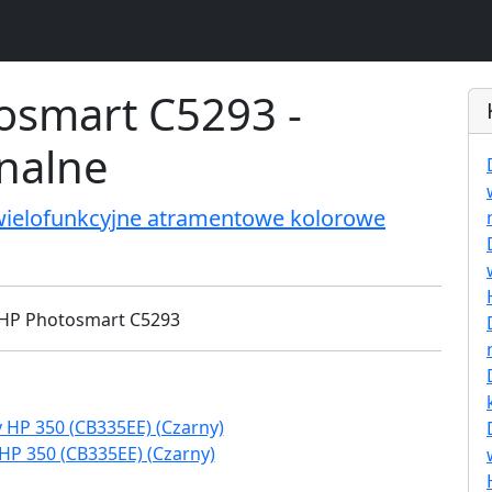
osmart C5293 -
inalne
wielofunkcyjne atramentowe kolorowe
HP 350 (CB335EE) (Czarny)