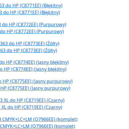
 do HP (C8771EE) (Błękitny)
 do HP (C8772EE) (Purpurowy)
63 do HP (C8773EE) (Żółty)
 HP (C8774EE) (Jasny błękitny)
 HP (C8775EE) (Jasny purpurowy)
 XL do HP (C8719EE) (Czarny)
3 CMYK+LC+LM (Q7966EE) (komplet)