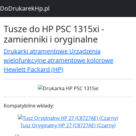
DoDrukarekHp.pl
Tusze do HP PSC 1315xi -
zamienniki i oryginalne
Drukarki atramentowe Urządzenia
wielofunkcyjne atramentowe kolorowe
Hewlett Packard (HP)
Kompatybilne wkłady:
Tusz Oryginalny HP 27 (C8727AE) (Czarny)