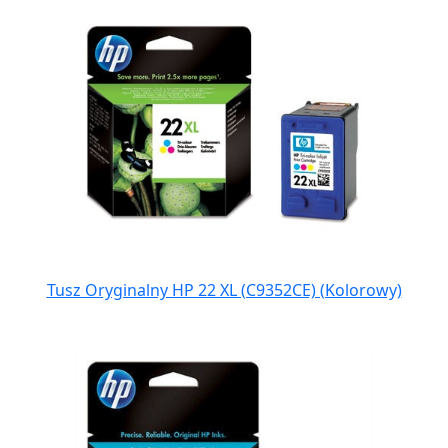
Tusz Oryginalny HP 22 XL (C9352CE) (Kolorowy)