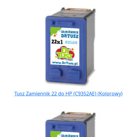
Tusz Zamiennik 22 do HP (C9352AE) (Kolorowy)