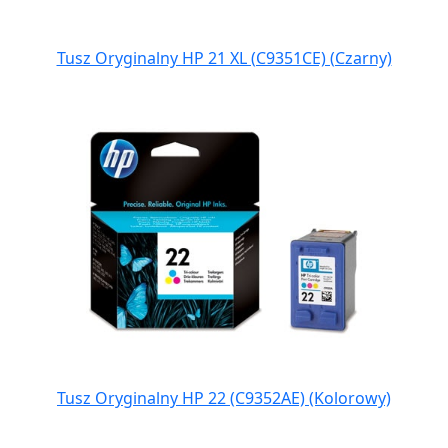
Tusz Oryginalny HP 21 XL (C9351CE) (Czarny)
Tusz Oryginalny HP 22 (C9352AE) (Kolorowy)