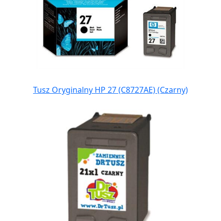
Tusz Oryginalny HP 27 (C8727AE) (Czarny)