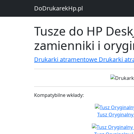
DoDrukarekHp.pl
Tusze do HP Desk
zamienniki i oryg
Drukarki atramentowe Drukarki at
Kompatybilne wkłady:
Tusz Oryginalny