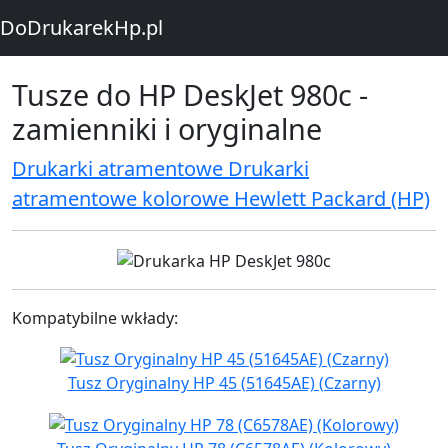
DoDrukarekHp.pl
Tusze do HP DeskJet 980c -
zamienniki i oryginalne
Drukarki atramentowe Drukarki
atramentowe kolorowe Hewlett Packard (HP)
Kompatybilne wkłady:
Tusz Oryginalny HP 45 (51645AE) (Czarny)