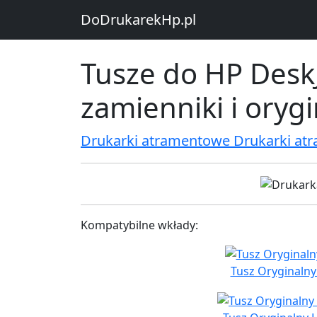
DoDrukarekHp.pl
Tusze do HP Desk
zamienniki i oryg
Drukarki atramentowe Drukarki at
Kompatybilne wkłady:
Tusz Oryginalny