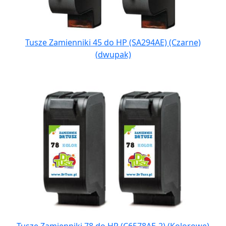
Tusze Zamienniki 45 do HP (SA294AE) (Czarne)
(dwupak)