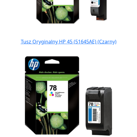
Tusz Oryginalny HP 45 (51645AE) (Czarny)