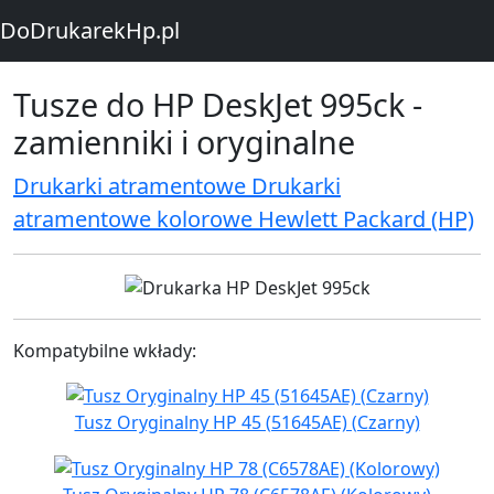
DoDrukarekHp.pl
Tusze do HP DeskJet 995ck -
zamienniki i oryginalne
Drukarki atramentowe Drukarki
atramentowe kolorowe Hewlett Packard (HP)
Kompatybilne wkłady:
Tusz Oryginalny HP 45 (51645AE) (Czarny)