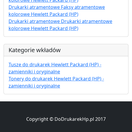
Drukarki atramentowe Faksy atramentowe
kolorowe Hewlett Packard (HP)
Drukarki atramentowe Drukarki atramentowe
kolorowe Hewlett Packard (HP)
Kategorie wkładów
Tusze do drukarek Hewlett Packard (HP) -
zamienniki i oryginalne
Tonery do drukarek Hewlett Packard (HP) -
zamienniki i oryginalne
Copyright © DoDrukarekHp.pl 2017