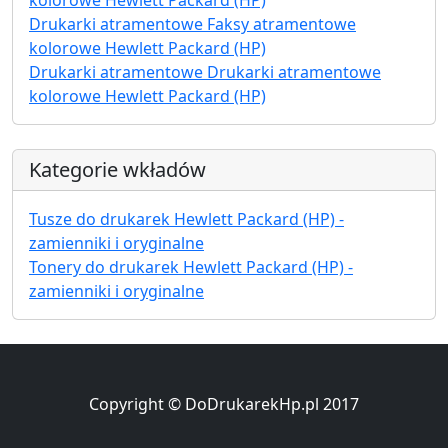
Drukarki atramentowe Faksy atramentowe
kolorowe Hewlett Packard (HP)
Drukarki atramentowe Drukarki atramentowe
kolorowe Hewlett Packard (HP)
Kategorie wkładów
Tusze do drukarek Hewlett Packard (HP) -
zamienniki i oryginalne
Tonery do drukarek Hewlett Packard (HP) -
zamienniki i oryginalne
Copyright © DoDrukarekHp.pl 2017