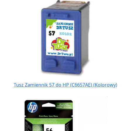
Tusz Zamiennik 57 do HP (C6657AE) (Kolorowy)