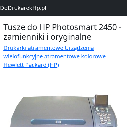
DoDrukarekHp.pl
Tusze do HP Photosmart 2450 -
zamienniki i oryginalne
Drukarki atramentowe Urządzenia
wielofunkcyjne atramentowe kolorowe
Hewlett Packard (HP)