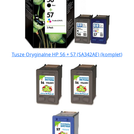
Tusze Oryginalne HP 56 + 57 (SA342AE) (komplet)