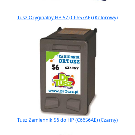
Tusz Oryginalny HP 57 (C6657AE) (Kolorowy)
Tusz Zamiennik 56 do HP (C6656AE) (Czarny)