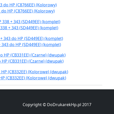
 do HP (C8766EE) (Kolorowy)
338 + 343 (SD449EE) (komplet)
+ 343 do HP (SD449EE) (komplet)
o HP (CB331EE) (Czarne) (dwupak)
 HP (CB332EE) (Kolorowe) (dwupak)
Copyright © DoDrukarekHp.pl 2017