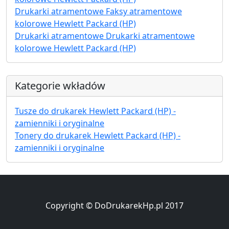
Drukarki atramentowe Faksy atramentowe
kolorowe Hewlett Packard (HP)
Drukarki atramentowe Drukarki atramentowe
kolorowe Hewlett Packard (HP)
Kategorie wkładów
Tusze do drukarek Hewlett Packard (HP) -
zamienniki i oryginalne
Tonery do drukarek Hewlett Packard (HP) -
zamienniki i oryginalne
Copyright © DoDrukarekHp.pl 2017