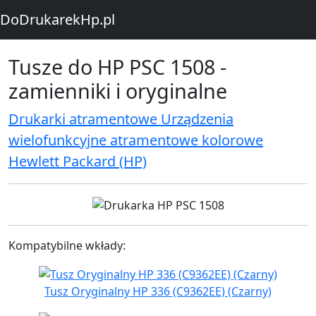
DoDrukarekHp.pl
Tusze do HP PSC 1508 -
zamienniki i oryginalne
Drukarki atramentowe Urządzenia
wielofunkcyjne atramentowe kolorowe
Hewlett Packard (HP)
Kompatybilne wkłady:
Tusz Oryginalny HP 336 (C9362EE) (Czarny)