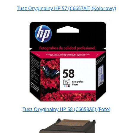
Tusz Oryginalny HP 57 (C6657AE) (Kolorowy)
Tusz Oryginalny HP 58 (C6658AE) (Foto)