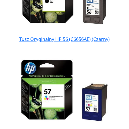
Tusz Oryginalny HP 56 (C6656AE) (Czarny)