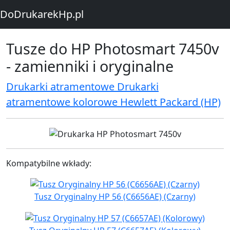
DoDrukarekHp.pl
Tusze do HP Photosmart 7450v
- zamienniki i oryginalne
Drukarki atramentowe Drukarki
atramentowe kolorowe Hewlett Packard (HP)
Kompatybilne wkłady:
Tusz Oryginalny HP 56 (C6656AE) (Czarny)