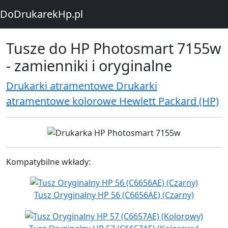
DoDrukarekHp.pl
Tusze do HP Photosmart 7155w
- zamienniki i oryginalne
Drukarki atramentowe Drukarki
atramentowe kolorowe Hewlett Packard (HP)
Kompatybilne wkłady:
Tusz Oryginalny HP 56 (C6656AE) (Czarny)