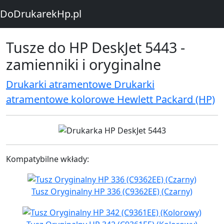
DoDrukarekHp.pl
Tusze do HP DeskJet 5443 -
zamienniki i oryginalne
Drukarki atramentowe Drukarki
atramentowe kolorowe Hewlett Packard (HP)
Kompatybilne wkłady:
Tusz Oryginalny HP 336 (C9362EE) (Czarny)