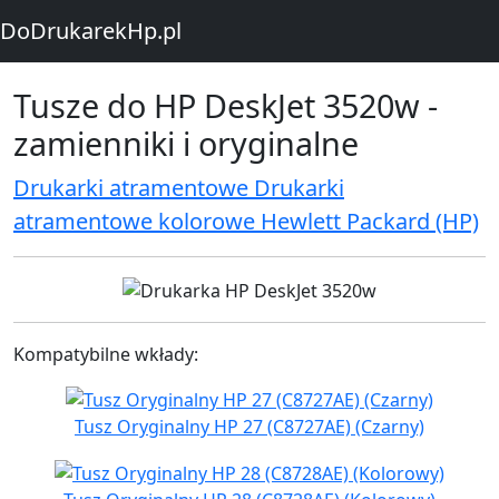
DoDrukarekHp.pl
Tusze do HP DeskJet 3520w -
zamienniki i oryginalne
Drukarki atramentowe Drukarki
atramentowe kolorowe Hewlett Packard (HP)
Kompatybilne wkłady:
Tusz Oryginalny HP 27 (C8727AE) (Czarny)