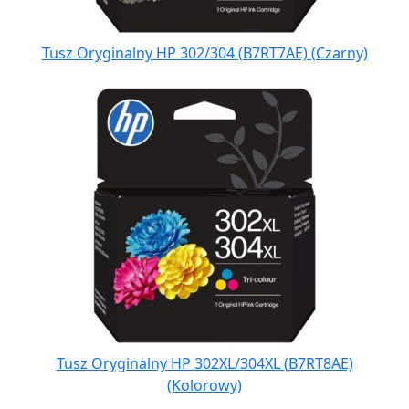
Tusz Oryginalny HP 302/304 (B7RT7AE) (Czarny)
Tusz Oryginalny HP 302XL/304XL (B7RT8AE)
(Kolorowy)