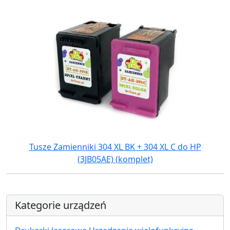
Tusze Zamienniki 304 XL BK + 304 XL C do HP
(3JB05AE) (komplet)
Kategorie urządzeń