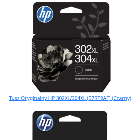
Tusz Oryginalny HP 302XL/304XL (B7RT9AE) (Czarny)