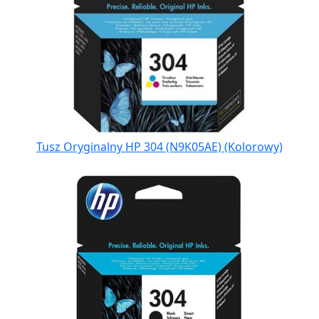
Tusz Oryginalny HP 304 (N9K05AE) (Kolorowy)