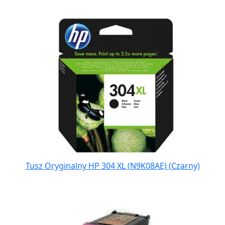
Tusz Oryginalny HP 304 XL (N9K08AE) (Czarny)