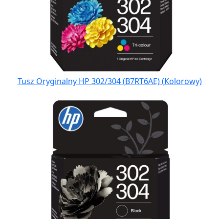
Tusz Oryginalny HP 302/304 (B7RT6AE) (Kolorowy)