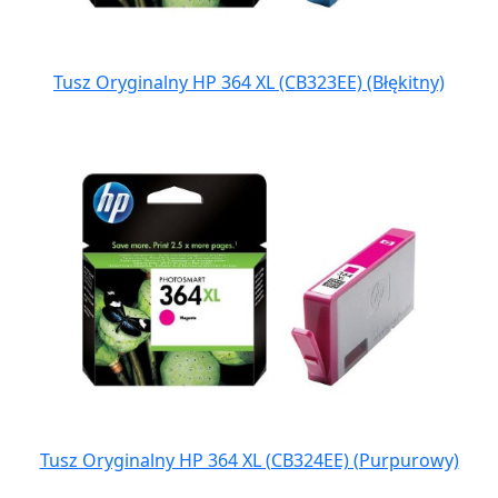
Tusz Oryginalny HP 364 XL (CB323EE) (Błękitny)
Tusz Oryginalny HP 364 XL (CB324EE) (Purpurowy)