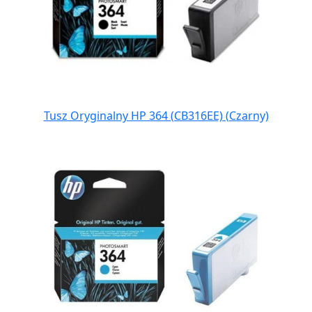
Tusz Oryginalny HP 364 (CB316EE) (Czarny)