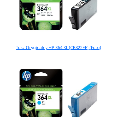
Tusz Oryginalny HP 364 XL (CB322EE) (Foto)