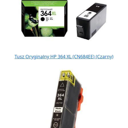
Tusz Oryginalny HP 364 XL (CN684EE) (Czarny)