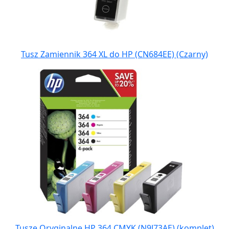
Tusz Zamiennik 364 XL do HP (CN684EE) (Czarny)
Tusze Oryginalne HP 364 CMYK (N9J73AE) (komplet)