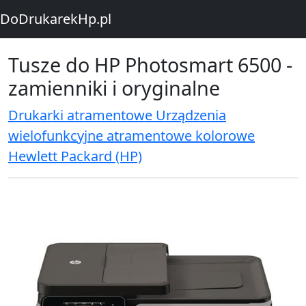
DoDrukarekHp.pl
Tusze do HP Photosmart 6500 -
zamienniki i oryginalne
Drukarki atramentowe Urządzenia
wielofunkcyjne atramentowe kolorowe
Hewlett Packard (HP)