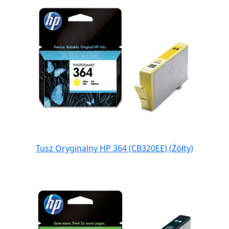
Tusz Oryginalny HP 364 (CB320EE) (Żółty)