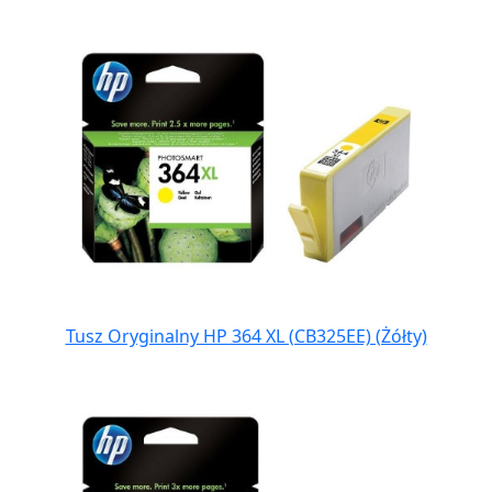
Tusz Oryginalny HP 364 XL (CB325EE) (Żółty)