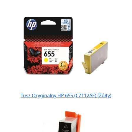
Tusz Oryginalny HP 655 (CZ112AE) (Żółty)