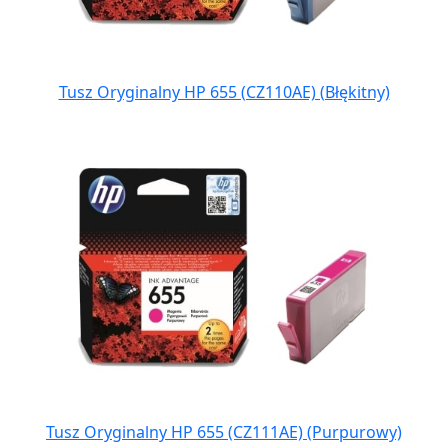
Tusz Oryginalny HP 655 (CZ110AE) (Błękitny)
Tusz Oryginalny HP 655 (CZ111AE) (Purpurowy)