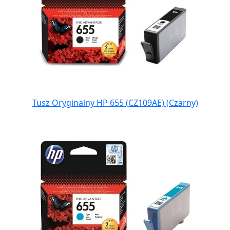
Tusz Oryginalny HP 655 (CZ109AE) (Czarny)