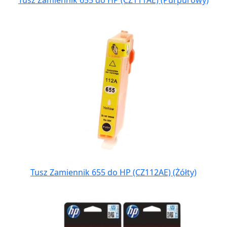
Tusz Zamiennik 655 do HP (CZ111AE) (Purpurowy)
Tusz Zamiennik 655 do HP (CZ112AE) (Żółty)