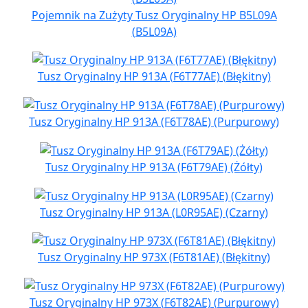
Pojemnik na Zużyty Tusz Oryginalny HP B5L09A
(B5L09A)
Tusz Oryginalny HP 913A (F6T77AE) (Błękitny)
Tusz Oryginalny HP 913A (F6T78AE) (Purpurowy)
Tusz Oryginalny HP 913A (F6T79AE) (Żółty)
Tusz Oryginalny HP 913A (L0R95AE) (Czarny)
Tusz Oryginalny HP 973X (F6T81AE) (Błękitny)
Tusz Oryginalny HP 973X (F6T82AE) (Purpurowy)