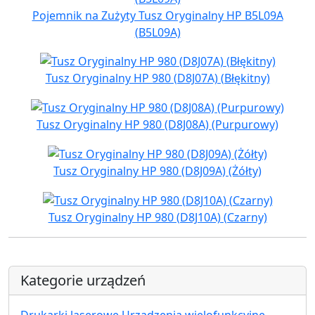
Pojemnik na Zużyty Tusz Oryginalny HP B5L09A
(B5L09A)
Tusz Oryginalny HP 980 (D8J07A) (Błękitny)
Tusz Oryginalny HP 980 (D8J08A) (Purpurowy)
Tusz Oryginalny HP 980 (D8J09A) (Żółty)
Tusz Oryginalny HP 980 (D8J10A) (Czarny)
Kategorie urządzeń
Drukarki laserowe Urządzenia wielofunkcyjne