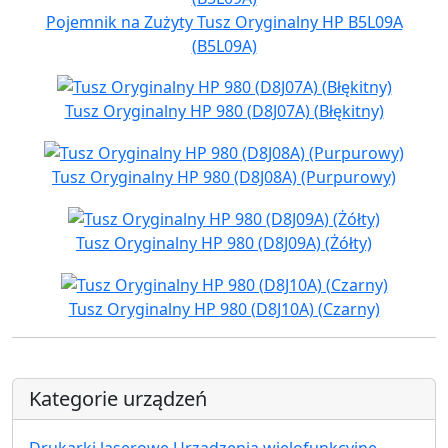
Pojemnik na Zużyty Tusz Oryginalny HP B5L09A
(B5L09A)
Tusz Oryginalny HP 980 (D8J07A) (Błękitny)
Tusz Oryginalny HP 980 (D8J08A) (Purpurowy)
Tusz Oryginalny HP 980 (D8J09A) (Żółty)
Tusz Oryginalny HP 980 (D8J10A) (Czarny)
Kategorie urządzeń
Drukarki laserowe Urządzenia wielofunkcyjne