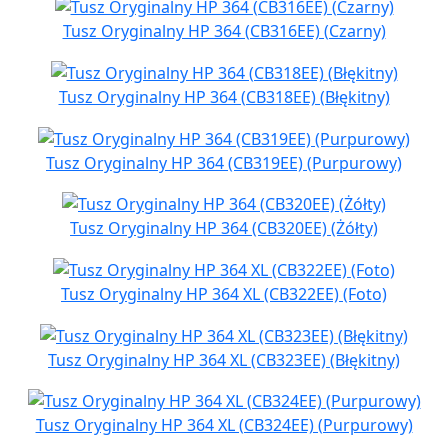
Tusz Oryginalny HP 364 (CB316EE) (Czarny)
Tusz Oryginalny HP 364 (CB318EE) (Błękitny)
Tusz Oryginalny HP 364 (CB319EE) (Purpurowy)
Tusz Oryginalny HP 364 (CB320EE) (Żółty)
Tusz Oryginalny HP 364 XL (CB322EE) (Foto)
Tusz Oryginalny HP 364 XL (CB323EE) (Błękitny)
Tusz Oryginalny HP 364 XL (CB324EE) (Purpurowy)