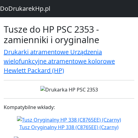
DoDrukarekHp.pl
Tusze do HP PSC 2353 -
zamienniki i oryginalne
Drukarki atramentowe Urządzenia
wielofunkcyjne atramentowe kolorowe
Hewlett Packard (HP)
Kompatybilne wkłady:
Tusz Oryginalny HP 338 (C8765EE) (Czarny)