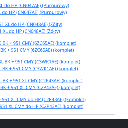
L do HP (CN047AE) (Purpurowy)
 XL do HP (CN048AE) (Żółty)
 BK + 951 CMY (6ZC65AE) (komplet)
L BK + 951 CMY (C3WK1AE) (komplet)
 BK + 951 XL CMY (C2P43AE) (komplet)
 951 XL CMY do HP (C2P43AE) (komplet)