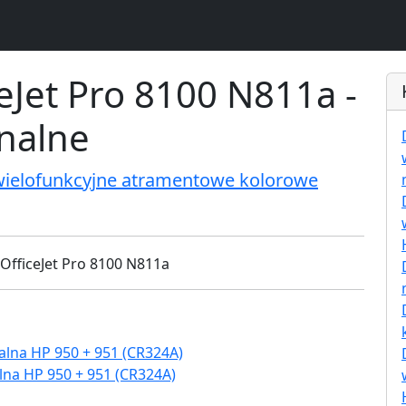
eJet Pro 8100 N811a -
inalne
wielofunkcyjne atramentowe kolorowe
lna HP 950 + 951 (CR324A)