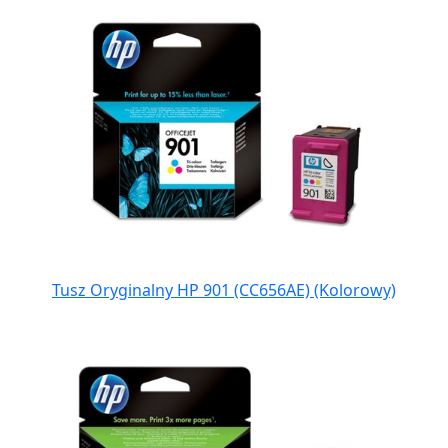
Tusz Oryginalny HP 901 (CC656AE) (Kolorowy)