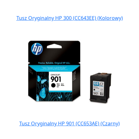
Tusz Oryginalny HP 300 (CC643EE) (Kolorowy)
Tusz Oryginalny HP 901 (CC653AE) (Czarny)