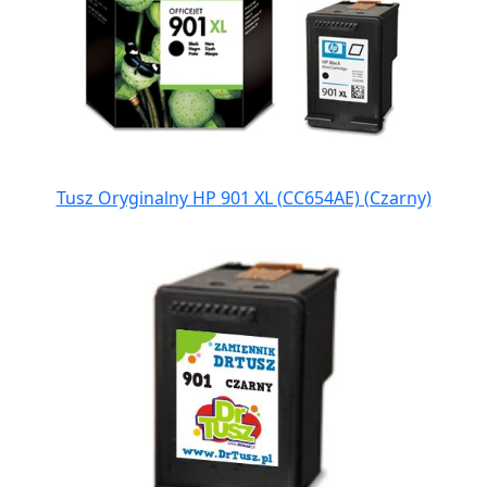
Tusz Oryginalny HP 901 XL (CC654AE) (Czarny)