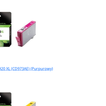
920 XL (CD973AE) (Purpurowy)