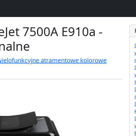
eJet 7500A E910a -
inalne
wielofunkcyjne atramentowe kolorowe