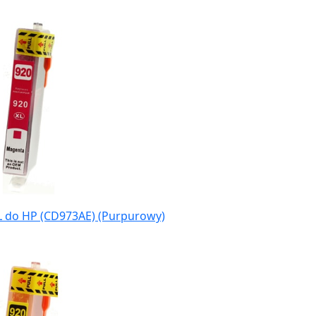
L do HP (CD973AE) (Purpurowy)