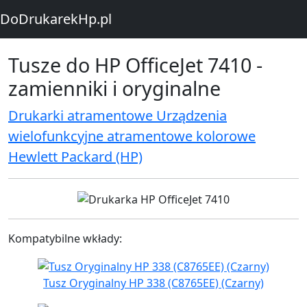
DoDrukarekHp.pl
Tusze do HP OfficeJet 7410 -
zamienniki i oryginalne
Drukarki atramentowe Urządzenia
wielofunkcyjne atramentowe kolorowe
Hewlett Packard (HP)
Kompatybilne wkłady:
Tusz Oryginalny HP 338 (C8765EE) (Czarny)