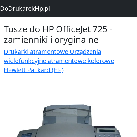
DoDrukarekHp.pl
Tusze do HP OfficeJet 725 -
zamienniki i oryginalne
Drukarki atramentowe Urządzenia
wielofunkcyjne atramentowe kolorowe
Hewlett Packard (HP)