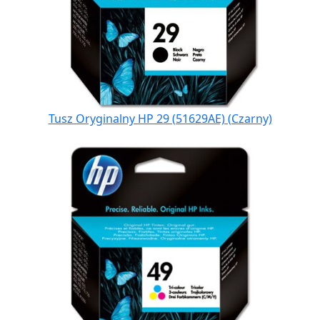
Tusz Oryginalny HP 29 (51629AE) (Czarny)