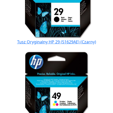
Tusz Oryginalny HP 29 (51629AE) (Czarny)