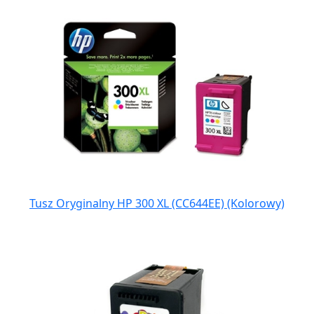
Tusz Oryginalny HP 300 XL (CC644EE) (Kolorowy)