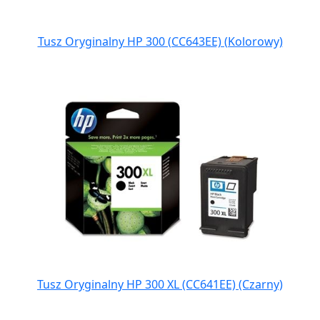
Tusz Oryginalny HP 300 (CC643EE) (Kolorowy)
Tusz Oryginalny HP 300 XL (CC641EE) (Czarny)