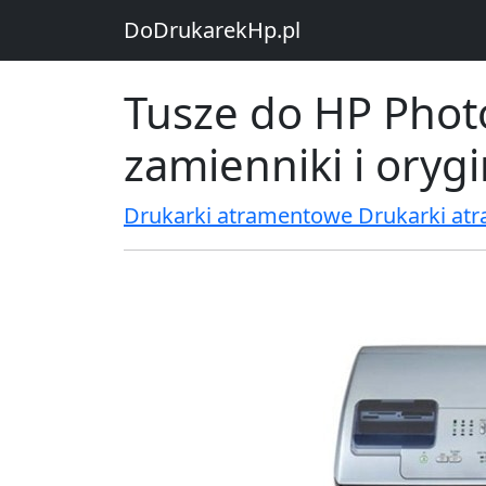
DoDrukarekHp.pl
Tusze do HP Phot
zamienniki i oryg
Drukarki atramentowe Drukarki at