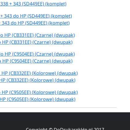
338 + 343 (SD449EE) (komplet)
+ 343 do HP (SD449EE) (komplet)
o HP (CB331EE) (Czarne) (dwupak)
o HP (C9504EE) (Czarne) (dwupak)
 HP (CB332EE) (Kolorowe) (dwupak)
 HP (C9505EE) (Kolorowe) (dwupak)
Copyright © DoDrukarekHp.pl 2017