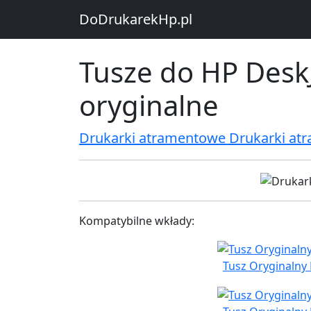
DoDrukarekHp.pl
Tusze do HP DeskJ
oryginalne
Drukarki atramentowe Drukarki at
Kompatybilne wkłady:
Tusz Oryginalny 