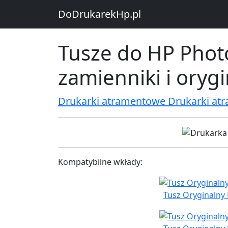
DoDrukarekHp.pl
Tusze do HP Phot
zamienniki i oryg
Drukarki atramentowe Drukarki at
Kompatybilne wkłady:
Tusz Oryginalny 