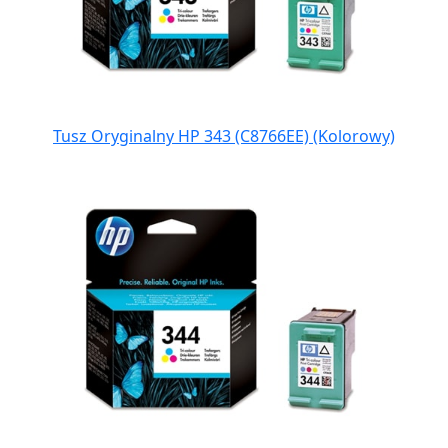
Tusz Oryginalny HP 343 (C8766EE) (Kolorowy)