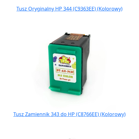
Tusz Oryginalny HP 344 (C9363EE) (Kolorowy)
Tusz Zamiennik 343 do HP (C8766EE) (Kolorowy)