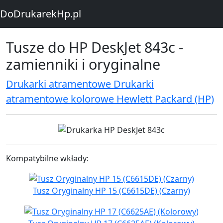
DoDrukarekHp.pl
Tusze do HP DeskJet 843c -
zamienniki i oryginalne
Drukarki atramentowe Drukarki
atramentowe kolorowe Hewlett Packard (HP)
Kompatybilne wkłady:
Tusz Oryginalny HP 15 (C6615DE) (Czarny)