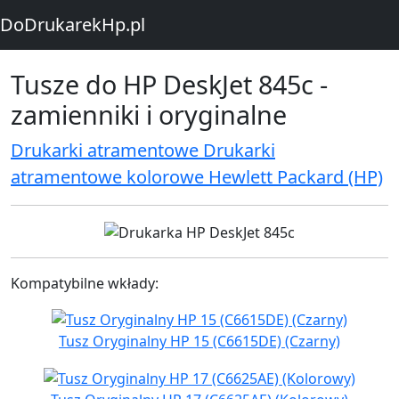
DoDrukarekHp.pl
Tusze do HP DeskJet 845c -
zamienniki i oryginalne
Drukarki atramentowe Drukarki
atramentowe kolorowe Hewlett Packard (HP)
Kompatybilne wkłady:
Tusz Oryginalny HP 15 (C6615DE) (Czarny)